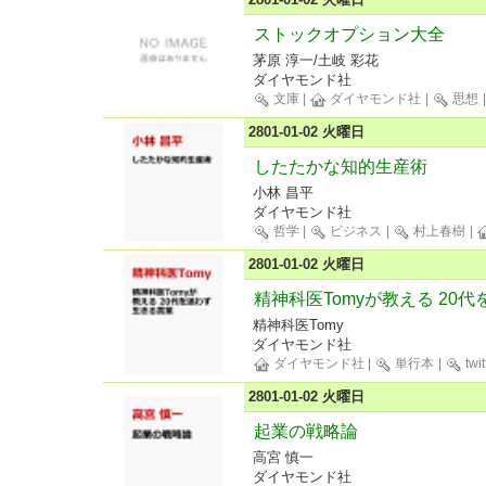
ストックオプション大全
茅原 淳一/土岐 彩花
ダイヤモンド社
文庫
|
ダイヤモンド社
|
思想
2801-01-02 火曜日
したたかな知的生産術
小林 昌平
ダイヤモンド社
哲学
|
ビジネス
|
村上春樹
|
2801-01-02 火曜日
精神科医Tomyが教える 20
精神科医Tomy
ダイヤモンド社
ダイヤモンド社
|
単行本
|
twit
2801-01-02 火曜日
起業の戦略論
高宮 慎一
ダイヤモンド社