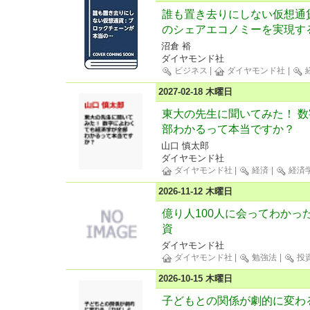
誰も置き去りにしない仮想通
のシェアエコノミーを実現す
沼倉 裕
ダイヤモンド社
ビジネス
|
ダイヤモンド社
|
2027-02-18 木曜日
東大の先生に聞いてみた！ 
部わかるって本当ですか？
山口 慎太郎
ダイヤモンド社
ダイヤモンド社
|
経済
|
経済
2026-11-12 木曜日
億り人100人に会ってわかっ
資
ダイヤモンド社
ダイヤモンド社
|
勉強法
|
投
2026-10-15 木曜日
子どもとの関係が劇的に変わ