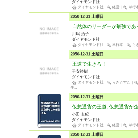
ダイヤモンド社
ダイヤモンド社
|
経営
|
単行
2050-12-31 土曜日
自然体のリーダーが最強であ
川嶋 治子
ダイヤモンド社
ダイヤモンド社
|
単行本
|
ら
2050-12-31 土曜日
王道で生きろ！
子安裕樹
ダイヤモンド社
ダイヤモンド社
|
らき☆すた
|
生
...
2050-12-31 土曜日
仮想通貨の王道: 仮想通貨が
小田 玄紀
ダイヤモンド社
ダイヤモンド社
|
経営
|
単行
2050-12-31 土曜日