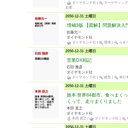
ダイヤモンド社
|
マーケティン
起業
...
2050-12-31 土曜日
増補3版 【図解】問題解決入
佐藤允一
ダイヤモンド社
ダイヤモンド社
|
環境
|
らき
2050-12-31 土曜日
営業DX戦記
石田 雅彦
ダイヤモンド社
ダイヤモンド社
|
経営
|
単行
2050-12-31 土曜日
旅本 世界84都市、食べまく
くって、走りまくりました
本田 直之
ダイヤモンド社
本田 直之
|
ダイヤモンド社
|
2050-12-31 土曜日