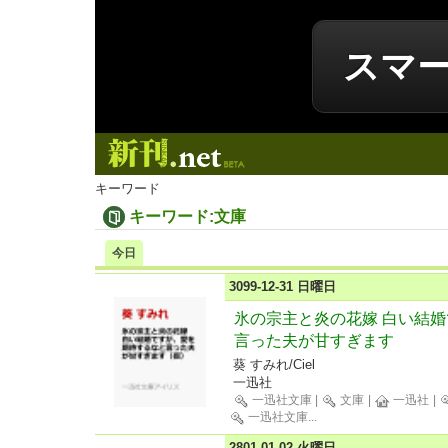
スマ
新刊.net
キーワード
キーワード:文庫
今日
3099-12-31 日曜日
氷の宗主と炎の花嫁 白い結
言った夫が甘すぎます
葵 すみれ/Ciel
一迅社
一迅社文庫
|
文庫
|
一迅社
|
一迅社文庫
...
2801-01-02 火曜日