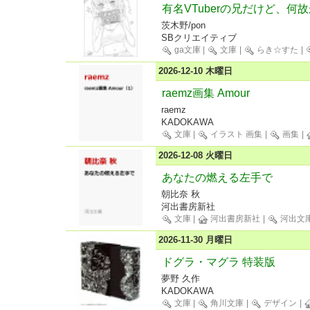
有名VTuberの兄だけど、何
茨木野/pon
SBクリエイティブ
ga文庫
|
文庫
|
らき☆すた
|
2026-12-10 木曜日
raemz画集 Amour
raemz
KADOKAWA
文庫
|
イラスト 画集
|
画集
|
2026-12-08 火曜日
あなたの燃える左手で
朝比奈 秋
河出書房新社
文庫
|
河出書房新社
|
河出文
2026-11-30 月曜日
ドグラ・マグラ 特装版
夢野 久作
KADOKAWA
文庫
|
角川文庫
|
デザイン
|