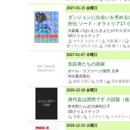
2027-01-15 金曜日
ダンジョンに出会いを求める
外伝 ソード・オラトリア17
大森藤ノ/はいむらきよたか/ヤスダ
SBクリエイティブ
ヤスダ スズヒト
|
大森 藤ノ
|
違っているだろうか,
大森 藤ノ
|
g
2027-01-07 木曜日
失踪者たちの画家
ポール・ラファージ/柴田 元幸
河出書房新社
柴田 元幸
|
文庫
|
河出書房新
2026-12-18 金曜日
身代金は誘拐です 小説版（仮
串木野たんぼ/大林利江子
SBクリエイティブ
文庫
|
ミステリ
|
ミステリー
2026-12-15 火曜日