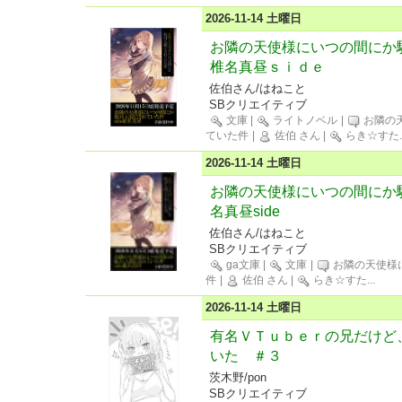
2026-11-14 土曜日
お隣の天使様にいつの間に
椎名真昼ｓｉｄｅ
佐伯さん/はねこと
SBクリエイティブ
文庫
|
ライトノベル
|
お隣の
ていた件
|
佐伯 さん
|
らき☆すた
2026-11-14 土曜日
お隣の天使様にいつの間にか
名真昼side
佐伯さん/はねこと
SBクリエイティブ
ga文庫
|
文庫
|
お隣の天使様
件
|
佐伯 さん
|
らき☆すた
...
2026-11-14 土曜日
有名ＶＴｕｂｅｒの兄だけど
いた ＃３
茨木野/pon
SBクリエイティブ