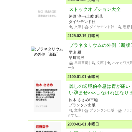
ストックオプション大全
茅原 淳一/土岐 彩花
ダイヤモンド社
文庫
|
ダイヤモンド社
|
思想
2125-02-19 月曜日
プラネタリウムの外側〔新版
早瀬 耕
早川書房
早川書房
|
文庫
|
ハヤカワ文庫
ータ
...
2100-01-01 金曜日
麗しの辺境伯令息は胃が痛い
い孕ませ×××しなければなり
佐木 ささめ/三廼
プランタン出版
文庫
|
プランタン出版
|
フラ
☆すた
...
2099-01-01 木曜日