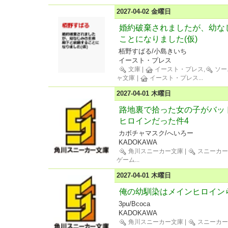
2027-04-02 金曜日
婚約破棄されましたが、幼な
ことになりました(仮)
栢野すばる/小島きいち
イースト・プレス
文庫
|
イースト・プレス,
ソー
ャ文庫
|
イースト・プレス
...
2027-04-01 木曜日
路地裏で拾った女の子がバッ
ヒロインだった件4
カボチャマスク/へいろー
KADOKAWA
角川スニーカー文庫
|
スニーカー
ゲーム
...
2027-04-01 木曜日
俺の幼馴染はメインヒロイン
3pu/Bcoca
KADOKAWA
角川スニーカー文庫
|
スニーカー