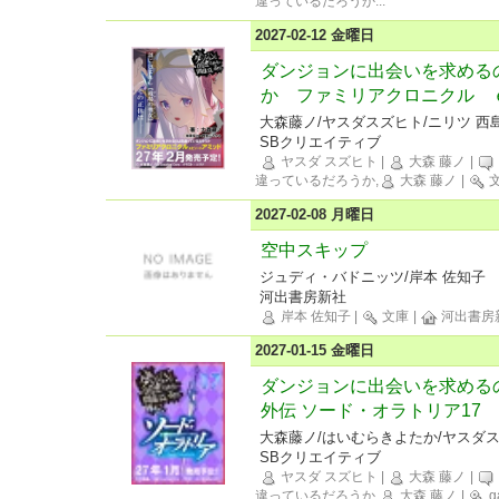
違っているだろうか
...
2027-02-12 金曜日
ダンジョンに出会いを求める
か ファミリアクロニクル 
大森藤ノ/ヤスダスズヒト/ニリツ 西
SBクリエイティブ
ヤスダ スズヒト
|
大森 藤ノ
|
違っているだろうか,
大森 藤ノ
|
2027-02-08 月曜日
空中スキップ
ジュディ・バドニッツ/岸本 佐知子
河出書房新社
岸本 佐知子
|
文庫
|
河出書房
2027-01-15 金曜日
ダンジョンに出会いを求める
外伝 ソード・オラトリア17
大森藤ノ/はいむらきよたか/ヤスダ
SBクリエイティブ
ヤスダ スズヒト
|
大森 藤ノ
|
違っているだろうか,
大森 藤ノ
|
g