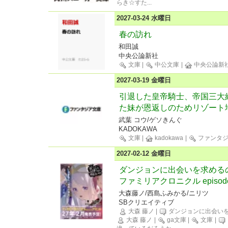
らき☆すた
...
2027-03-24 水曜日
春の訪れ
和田誠
中央公論新社
文庫
|
中公文庫
|
中央公論新
2027-03-19 金曜日
引退した皇帝騎士、帝国三大組
た妹が恩返しのためリゾート
武葉 コウ/ゲソきんぐ
KADOKAWA
文庫
|
kadokawa
|
ファンタジ
2027-02-12 金曜日
ダンジョンに出会いを求める
ファミリアクロニクル episo
大森藤ノ/西島ふみかる/ニリツ
SBクリエイティブ
大森 藤ノ
|
ダンジョンに出会いを
大森 藤ノ
|
ga文庫
|
文庫
|