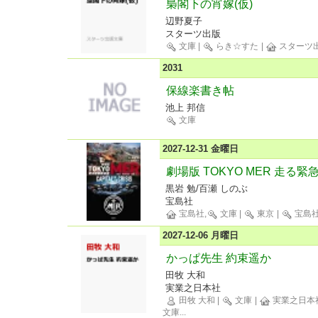
梟閣下の宵嫁(仮)
辺野夏子
スターツ出版
文庫
|
らき☆すた
|
スターツ
2031
保線楽書き帖
池上 邦信
文庫
2027-12-31 金曜日
劇場版 TOKYO MER 走る緊急救
黒岩 勉/百瀬 しのぶ
宝島社
宝島社,
文庫
|
東京
|
宝島
2027-12-06 月曜日
かっぱ先生 約束遥か
田牧 大和
実業之日本社
田牧 大和
|
文庫
|
実業之日本
文庫
...