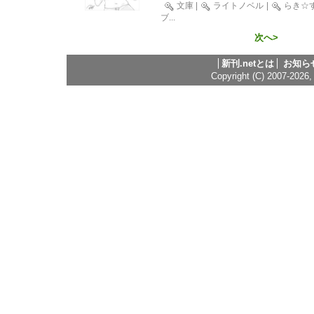
文庫
|
ライトノベル
|
らき☆
ブ
...
次へ>
新刊.netとは
お知ら
Copyright (C) 2007-2026