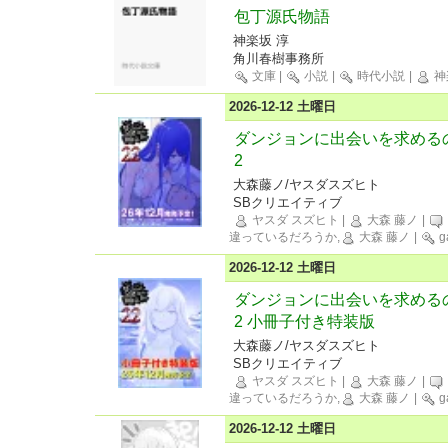
包丁源氏物語
神楽坂 淳
角川春樹事務所
文庫
|
小説
|
時代小説
|
神
2026-12-12 土曜日
ダンジョンに出会いを求める
2
大森藤ノ/ヤスダスズヒト
SBクリエイティブ
ヤスダ スズヒト
|
大森 藤ノ
|
違っているだろうか,
大森 藤ノ
|
g
2026-12-12 土曜日
ダンジョンに出会いを求める
2 小冊子付き特装版
大森藤ノ/ヤスダスズヒト
SBクリエイティブ
ヤスダ スズヒト
|
大森 藤ノ
|
違っているだろうか,
大森 藤ノ
|
g
2026-12-12 土曜日